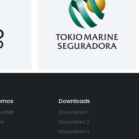
omos
Downloads
a APMP
Documento 1
as
Documento 2
Documento 3