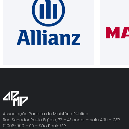
Associação Paulista do Ministério Público
Rua Senador Paulo Egídio, 72 – 4º andar – sala 409 – CEP
01006-000 – Sé – São Paulo/SP