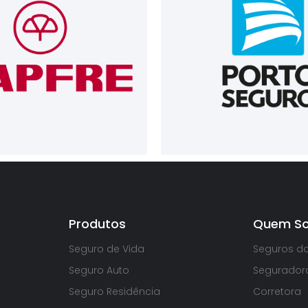
Produtos
Quem S
Seguro de Vida
Seguros d
Seguro Auto
Segurador
Seguro Residência
Corretora