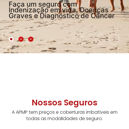
Faça um seguro com
Indenização em vida, Doenças
Experimente fazer ou renovar o
Graves e Diagnóstico de Câncer
seu Seguro Auto com a APMP.
Preços e coberturas imbatíveis.
Nossos Seguros
A APMP tem preços e coberturas imbatíveis em
todas as modalidades de seguro.