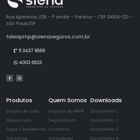
Rua Apeninos, 1126 – 1º andar – Paraíso – CEP 04104-021 –
São Paulo/SP
faleapmp@sienaseguros.com.br
11 3437 8556
4003 6523
Produtos
Quem Somos
Downloads
Seguro de Vida
Seguros da APMP
Documento 1
Seguro Auto
Seguradoras
Documento 2
Seguro Residência
Corretora
Documento 3
Consórcio
Consultores
Documento 4