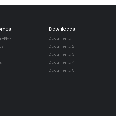
omos
Downloads
a APMP
Documento 1
as
Documento 2
Documento 3
s
Documento 4
Documento 5