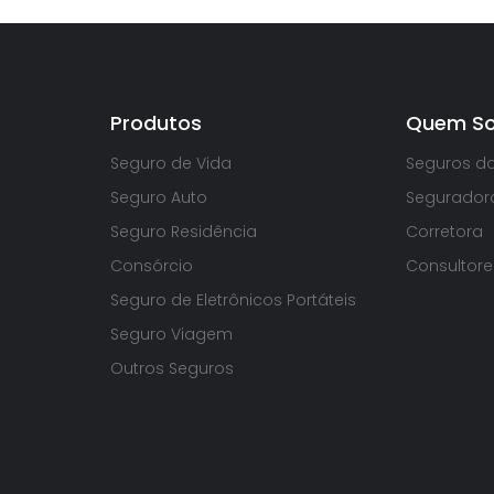
Produtos
Quem S
Seguro de Vida
Seguros d
Seguro Auto
Segurador
Seguro Residência
Corretora
Consórcio
Consultore
Seguro de Eletrônicos Portáteis
Seguro Viagem
Outros Seguros