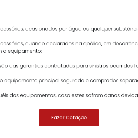
essórios, ocasionados por água ou qualquer substância
essórios, quando declarados na apólice, em decorrência
em o equipamento;
o das garantias contratadas para sinistros ocorridos for
o ao equipamento principal segurado e comprados separa
éis dos equipamentos, caso estes sofram danos devida
Fazer Cotação